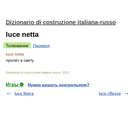
Dizionario di costruzione italiana-russo
luce netta
Толкование
Перевод
luce netta
пролёт в свету
Dizionario di costruzione italiana-russo
.
2013
.
Игры ⚽
Нужно решить контрольную?
luce libera
luce riflessa