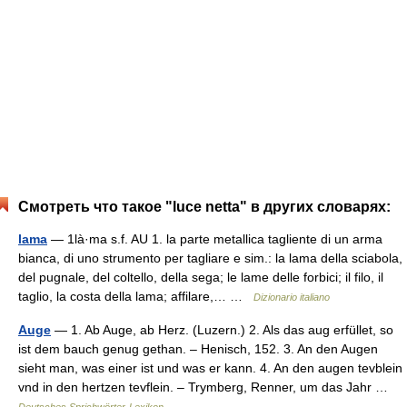
Смотреть что такое "luce netta" в других словарях:
lama
— 1là·ma s.f. AU 1. la parte metallica tagliente di un arma
bianca, di uno strumento per tagliare e sim.: la lama della sciabola,
del pugnale, del coltello, della sega; le lame delle forbici; il filo, il
taglio, la costa della lama; affilare,… …
Dizionario italiano
Auge
— 1. Ab Auge, ab Herz. (Luzern.) 2. Als das aug erfüllet, so
ist dem bauch genug gethan. – Henisch, 152. 3. An den Augen
sieht man, was einer ist und was er kann. 4. An den augen tevblein
vnd in den hertzen tevflein. – Trymberg, Renner, um das Jahr …